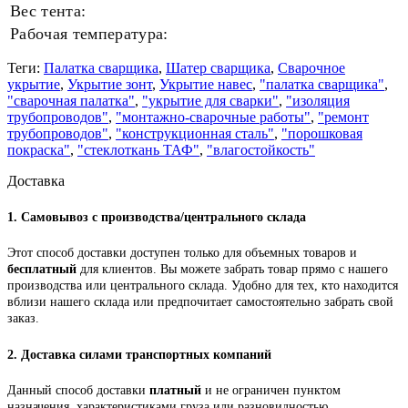
Вес тента:
Рабочая температура:
Теги:
Палатка сварщика
,
Шатер сварщика
,
Сварочное
укрытие
,
Укрытие зонт
,
Укрытие навес
,
"палатка сварщика"
,
"сварочная палатка"
,
"укрытие для сварки"
,
"изоляция
трубопроводов"
,
"монтажно-сварочные работы"
,
"ремонт
трубопроводов"
,
"конструкционная сталь"
,
"порошковая
покраска"
,
"стеклоткань ТАФ"
,
"влагостойкость"
Доставка
1.
Самовывоз с производства/центрального склада
Этот способ доставки доступен только для объемных товаров и
бесплатный
для клиентов. Вы можете забрать товар прямо с нашего
производства или центрального склада. Удобно для тех, кто находится
вблизи нашего склада или предпочитает самостоятельно забрать свой
заказ.
2.
Доставка силами транспортных компаний
Данный способ доставки
платный
и не ограничен пунктом
назначения, характеристиками груза или разновидностью